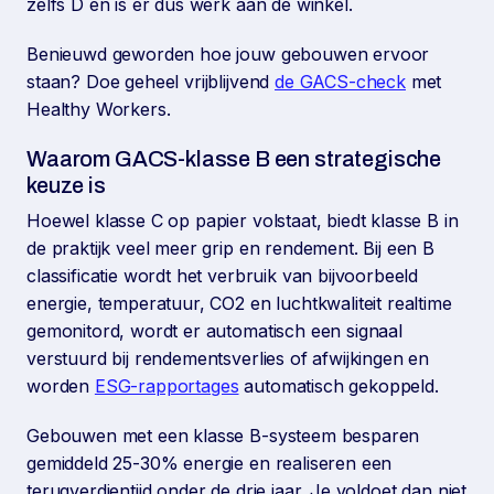
zelfs D en is er dus werk aan de winkel.
Benieuwd geworden hoe jouw gebouwen ervoor
staan? Doe geheel vrijblijvend
de GACS-check
met
Healthy Workers.
Waarom GACS-klasse B een strategische
keuze is
Hoewel klasse C op papier volstaat, biedt klasse B in
de praktijk veel meer grip en rendement. Bij een B
classificatie wordt het verbruik van bijvoorbeeld
energie, temperatuur, CO2 en luchtkwaliteit realtime
gemonitord, wordt er automatisch een signaal
verstuurd bij rendementsverlies of afwijkingen en
worden
ESG-rapportages
automatisch gekoppeld.
Gebouwen met een klasse B-systeem besparen
gemiddeld 25-30% energie en realiseren een
terugverdientijd onder de drie jaar. Je voldoet dan niet