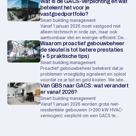
Wat is de GACS-verplichting en wat
betekent het voor je
vastgoedportfolio?
Smart building management
Vanaf 1 januari 2026 moet vastgoed niet
alleen technisch in orde zijn, maar ook
aantoonbaar slim en energie-efficiënt. De
Waarom proactief gebouwbeheer
nieuwe GACS-verplichting raakt een groot
deel van de niet-residentiële gebouwen in
de sleutel is tot betere prestaties
Nederland en stelt duidelijke eisen aan hoe
(+ 5 praktische tips)
installaties moeten worden gemonitord en
Smart building management
bestuurd. In dit artikel leggen we je uit wat
Proactief gebouwbeheer betekent dat je
GACS inhoudt, voor wie het relevant is en
problemen vroegtijdig signaleert en oplost
waarom je nu in actie moet komen.
voordat ze je tijd en geld kosten. We laten
Van GBS naar GACS: wat verandert
zien hoe je dat in de praktijk toepast, hoe
het je energieverbruik en vastgoedwaarde
er vanaf 2026?
verbetert, en we geven 5 concrete
Smart building management
stappen om vandaag nog te beginnen.
Vanaf 1 januari 2026 worden grote niet-
residentiële gebouwen (>290 kW HVAC-
vermogen) verplicht om een GACS te
hebben: een systeem dat continu monitort,
analyseert en optimaliseert. Dat betekent
dat een traditioneel