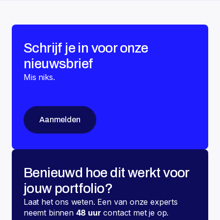
gebouwbeheersysteem (GBS) niet meer
voldoende is. In deze blog lees je wat het
verschil is tussen GBS en GACS, welke
routes er zijn om te voldoen aan de nieuwe
eisen en waarom softwaregedreven
Schrijf je in voor onze
energiemanagement essentieel wordt.
nieuwsbrief
Mis niks.
Aanmelden
Benieuwd hoe dit werkt voor
jouw portfolio?
Laat het ons weten. Een van onze experts
neemt binnen
48 uur
contact met je op.