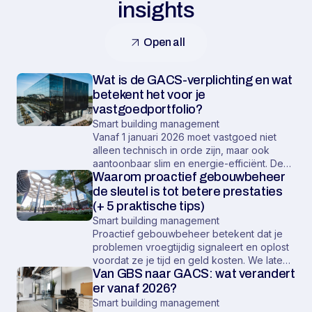
insights
Open all
Wat is de GACS-verplichting en wat
betekent het voor je
vastgoedportfolio?
Smart building management
Vanaf 1 januari 2026 moet vastgoed niet
alleen technisch in orde zijn, maar ook
aantoonbaar slim en energie-efficiënt. De
Waarom proactief gebouwbeheer
nieuwe GACS-verplichting raakt een groot
deel van de niet-residentiële gebouwen in
de sleutel is tot betere prestaties
Nederland en stelt duidelijke eisen aan hoe
(+ 5 praktische tips)
installaties moeten worden gemonitord en
Smart building management
bestuurd. In dit artikel leggen we je uit wat
Proactief gebouwbeheer betekent dat je
GACS inhoudt, voor wie het relevant is en
problemen vroegtijdig signaleert en oplost
waarom je nu in actie moet komen.
voordat ze je tijd en geld kosten. We laten
Van GBS naar GACS: wat verandert
zien hoe je dat in de praktijk toepast, hoe
het je energieverbruik en vastgoedwaarde
er vanaf 2026?
verbetert, en we geven 5 concrete
Smart building management